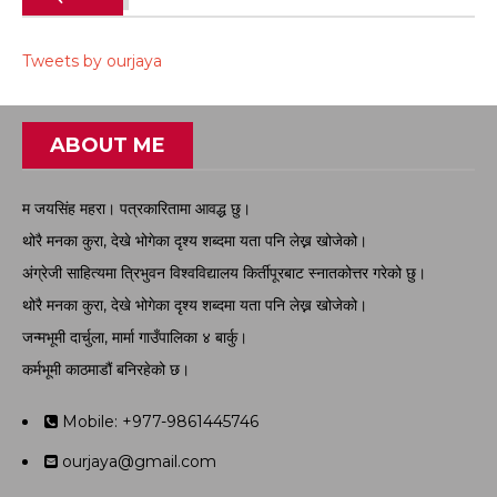
Tweets by ourjaya
ABOUT ME
म जयसिंह महरा। पत्रकारितामा आवद्ध छु।
थोरै मनका कुरा, देखे भोगेका दृश्य शब्दमा यता पनि लेख्न खोजेको।
अंग्रेजी साहित्यमा त्रिभुवन विश्वविद्यालय किर्तीपूरबाट स्नातकोत्तर गरेको छु।
थोरै मनका कुरा, देखे भोगेका दृश्य शब्दमा यता पनि लेख्न खोजेको।
जन्मभूमी दार्चुला, मार्मा गाउँपालिका ४ बार्कु।
कर्मभूमी काठमाडौं बनिरहेको छ।
Mobile: +977-9861445746
ourjaya@gmail.com