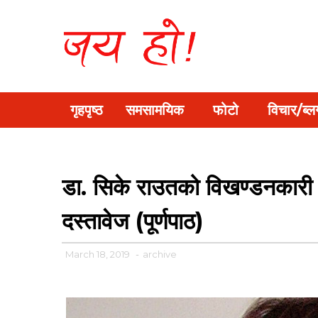
गृहपृष्ठ
समसामयिक
फोटो
विचार/ब्ल
डा. सिके राउतको विखण्डनकारी आ
दस्तावेज (पूर्णपाठ)
March 18, 2019
-
archive