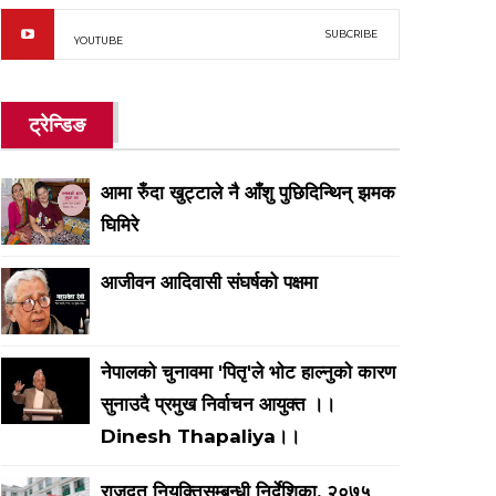
SUBCRIBE
YOUTUBE
ट्रेन्डिङ
आमा रुँदा खुट्टाले नै आँशु पुछिदिन्थिन् झमक
घिमिरे
आजीवन आदिवासी संघर्षको पक्षमा
नेपालको चुनावमा 'पितृ'ले भाेट हाल्नुकाे कारण
सुनाउदै प्रमुख निर्वाचन आयुक्त ।।
Dinesh Thapaliya।।
राजदूत नियुक्तिसम्बन्धी निर्देशिका, २०७५