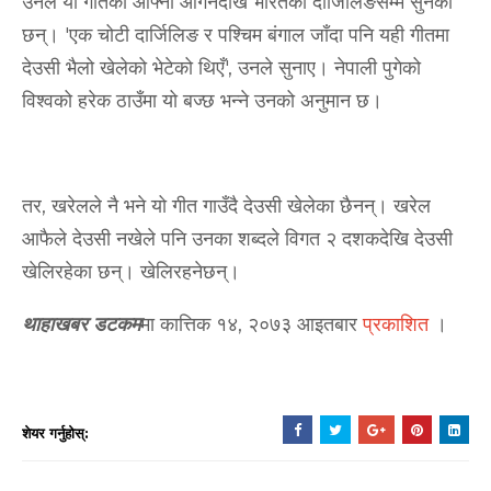
उनले यो गीतको आफ्नो आँगनदेखि भारतको दार्जिलिङसम्म सुनेका
छन्। 'एक चोटी दार्जिलिङ र पश्चिम बंगाल जाँदा पनि यही गीतमा
देउसी भैलो खेलेको भेटेको थिएँ', उनले सुनाए। नेपाली पुगेको
विश्वको हरेक ठाउँमा यो बज्छ भन्ने उनको अनुमान छ।
तर, खरेलले नै भने यो गीत गाउँदै देउसी खेलेका छैनन्। खरेल
आफैले देउसी नखेले पनि उनका शब्दले विगत २ दशकदेखि देउसी
खेलिरहेका छन्। खेलिरहनेछन्।
थाहाखबर डटकम
मा कात्तिक १४, २०७३ आइतबार
प्रकाशित
।
शेयर गर्नुहोस्: