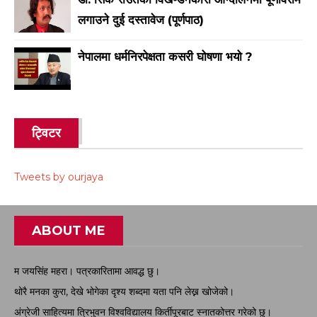
लगाउने दुई दस्तावेज (पूर्णपाठ)
नेपालमा धर्मनिरपेक्षता कसरी घोषणा भयो ?
ट्विटर
Tweets by ourjaya
ABOUT ME
म जयसिंह महरा। पत्रकारितामा आवद्ध छु।
थोरै मनका कुरा, देखे भोगेका दृश्य शब्दमा यता पनि लेख्न खोजेको।
अंग्रेजी साहित्यमा त्रिभुवन विश्वविद्यालय किर्तीपूरबाट स्नातकोत्तर गरेको छु।