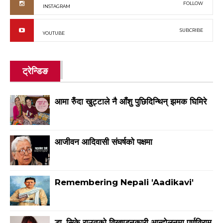
FOLLOW
INSTAGRAM
SUBCRIBE
YOUTUBE
ट्रेन्डिङ
आमा रुँदा खुट्टाले नै आँशु पुछिदिन्थिन् झमक घिमिरे
आजीवन आदिवासी संघर्षको पक्षमा
Remembering Nepali 'Aadikavi'
डा. सिके राउतको विखण्डनकारी आन्दोलनमा पूर्णविराम