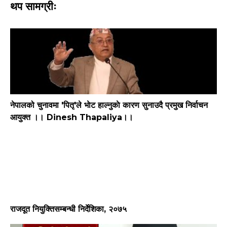
थप सामग्रीः
नेपालको चुनावमा 'पितृ'ले भाेट हाल्नुकाे कारण सुनाउदै प्रमुख निर्वाचन
आयुक्त ।। Dinesh Thapaliya।।
राजदूत नियुक्तिसम्बन्धी निर्देशिका, २०७५