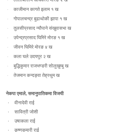
·
काजीमान कागते इलाम १ ख
·
गोपालचन्द्र बुढाथोकी झापा १ ख
·
तुलसीप्रसाद न्यौपाने संखुवासभा ख
·
उपेन्द्रप्रसाद घिमिरे मोरङ १ ख
·
जीवन घिमिरे मोरङ ४ ख
·
कला घले उदयपुर २ ख
·
बुद्धिकुमार राजभण्डरी सोलुखुम्बु ख
·
तेजमान कन्दङ्वा तेह्रथुम ख
·
नेकपा एमाले
समानुपातिकमा विजयी
,
वीनादेवी राई
·
सावित्री जोशी
·
उषाकला राई
·
कृष्णकुमारी राई
·