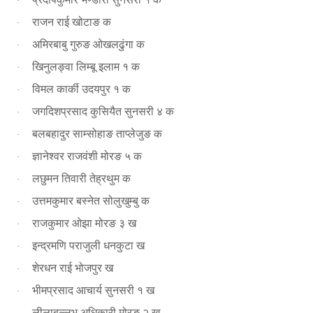
·
राजन राई खोटाङ क
·
अमिरबाबु गुरुङ ओखलढुंगा क
·
खिनुलङ्वा लिम्बू इलाम १ क
·
विमल कार्की उदयपुर १ क
·
जगदिशप्रसाद कुसियैत सुनसरी ४ क
·
बलबहादुर साम्सोहाङ ताप्लेजुङ क
·
ज्ञानेश्वर राजवंशी मोरङ ५ क
·
लछुमन तिवारी तेह्रथुम क
·
उत्तमकुमार बस्नेत सोलुखुम्बु क
·
राजकुमार ओझा मोरङ ३ ख
·
इन्द्रमणि पराजुली धनकुटा ख
·
शेरधन राई भोजपुर ख
·
भीमप्रसाद आचार्य सुनसरी १ ख
·
लीलाबल्लभ अधिकारी मोरङ २ ख