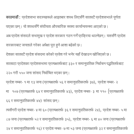
काठमाडौं :
प्रदेशसभा सदस्यहरूले आइतबार शपथ लिएसँगै सातवटै प्रदेशसभाले पूर्णता
पाएका छन्। यो शपथसँगै संघीयता औपचारिक रूपमा कार्यान्वयनमा आएको छ।
अब प्रदेश संसदले सभामुख र प्रदेश सरकार गठन गर्ने प्रक्रिया थाल्नेछन्। यससँगै प्रदेश
सरकारबाट जनताले गरेका अपेक्षा पूरा हुने आशा बढेको छ।
देशका सातवटै प्रदेश संसदमा कोको प्रवेश गरे भनेर यहाँ देखाउन खोजिएको छ।
सातवटा प्रदेशका प्रदेशसभामा प्रत्यक्षतर्फबाट ३३० र समानुपातिक निर्वाचन पद्धतितर्फबाट
२२० गरी ५५० जना सांसद निर्वाचित भएका छन्।
,
प्रदेश नम्बर- १ मा ९३ जना (प्रत्यक्षतर्फ ५६ र समानुपातिकतर्फ ३७)
प्रदेश नम्बर- २
,
(
मा
१०७ (प्रत्यक्षतर्फ ६४ र समानुपातिकतर्फ ४३)
प्रदेश नम्बर- ३
मा ११०
प्रत्यक्षतर्फ
६६ र समानुपातिकतर्फ ४४)
सांसद छन्।
,
त्यसैगरी प्रदेश नम्बर- ४ मा ६० (प्रत्यक्षतर्फ ३६ र समानुपातिकतर्फ २४)
प्रदेश नम्बर- ५ मा
,
८७ जना (प्रत्यक्षतर्फ ५२ र समानुपातिकतर्फ ३५)
प्रदेश नम्बर- ६ मा ४० जना (प्रत्यक्षतर्फ
२४ र समानुपातिकतर्फ १६) र प्रदेश नम्बर- ७ मा ५३ जना (प्रत्यक्षतर्फ ३२ र समानुपातिकतर्फ