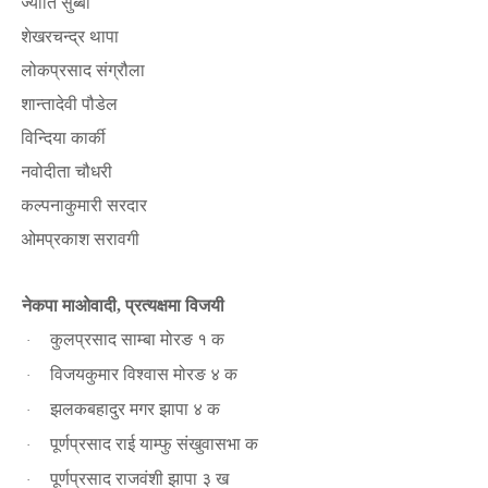
ज्योति सुब्बा
·
शेखरचन्द्र थापा
·
लोकप्रसाद संग्रौला
·
शान्तादेवी पौडेल
·
विन्दिया कार्की
·
नवोदीता चौधरी
·
कल्पनाकुमारी सरदार
·
ओमप्रकाश सरावगी
·
नेकपा माओवादी
प्रत्यक्षमा विजयी
,
कुलप्रसाद साम्बा मोरङ १ क
·
विजयकुमार विश्वास मोरङ ४ क
·
झलकबहादुर मगर झापा ४ क
·
पूर्णप्रसाद राई याम्फु संखुवासभा क
·
पूर्णप्रसाद राजवंशी झापा ३ ख
·