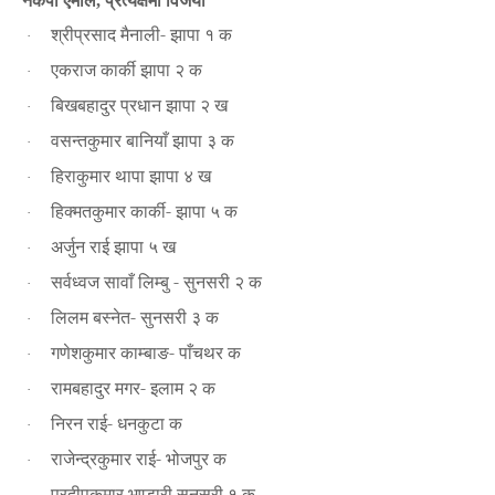
नेकपा एमाले
प्रत्यक्षमा विजयी
,
श्रीप्रसाद मैनाली- झापा १ क
·
एकराज कार्की झापा २ क
·
बिखबहादुर प्रधान झापा २ ख
·
वसन्तकुमार बानियाँ झापा ३ क
·
हिराकुमार थापा झापा ४ ख
·
हिक्मतकुमार कार्की- झापा ५ क
·
अर्जुन राई झापा ५ ख
·
सर्वध्वज सावाँ लिम्बु -
सुनसरी २ क
·
लिलम बस्नेत- सुनसरी ३ क
·
गणेशकुमार काम्बाङ- पाँचथर क
·
रामबहादुर मगर- इलाम २ क
·
निरन राई- धनकुटा क
·
राजेन्द्रकुमार राई- भोजपुर क
·
प्रदीपकुमार भण्डारी सुनसरी १ क