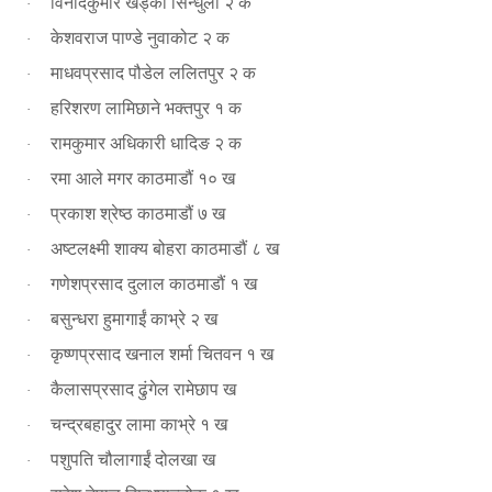
विनोदकुमार खड्का सिन्धुली २ क
·
केशवराज पाण्डे नुवाकोट २ क
·
माधवप्रसाद पौडेल ललितपुर २ क
·
हरिशरण लामिछाने भक्तपुर १ क
·
रामकुमार अधिकारी धादिङ २ क
·
रमा आले मगर काठमाडौं १० ख
·
प्रकाश श्रेष्ठ काठमाडौं ७ ख
·
अष्टलक्ष्मी शाक्य बोहरा काठमाडौं ८ ख
·
गणेशप्रसाद दुलाल काठमाडौं १ ख
·
बसुन्धरा हुमागाईं काभ्रे २ ख
·
कृष्णप्रसाद खनाल शर्मा चितवन १ ख
·
कैलासप्रसाद ढुंगेल रामेछाप ख
·
चन्द्रबहादुर लामा काभ्रे १ ख
·
पशुपति चौलागाईं दोलखा ख
·