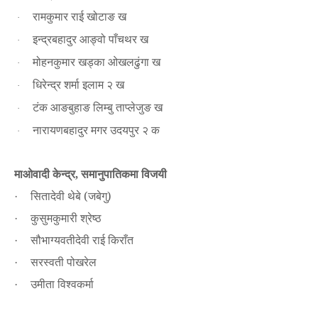
रामकुमार राई खोटाङ ख
·
इन्द्रबहादुर आङ्वो पाँचथर ख
·
मोहनकुमार खड्का ओखलढुंगा ख
·
धिरेन्द्र शर्मा इलाम २ ख
·
टंक आङबुहाङ लिम्बु
ताप्लेजुङ ख
·
नारायणबहादुर मगर उदयपुर २ क
·
माओवादी केन्द्र
समानुपातिकमा विजयी
,
सितादेवी थेबे (जबेगु)
·
कुसुमकुमारी श्रेष्ठ
·
सौभाग्यवतीदेवी राई किराँत
·
सरस्वती पोखरेल
·
उमीता विश्वकर्मा
·