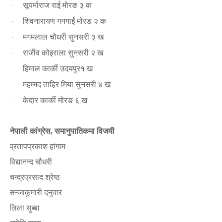
सूयर्माराज राई मोरङ ३ क
·
शिवनारायण गनगाईं मोरङ २ क
·
मगमलाल चौधरी सुनसरी ३ ख
·
राजीव कोइराला सुनसरी २ ख
·
हिमाल कार्की उदयपुर१ ख
·
महम्मद ताहिर मिया सुनसरी ४ ख
·
केदार कार्की मोरङ ६ ख
·
नेपाली कांग्रेस
समानुपातिकमा विजयी
,
प्रतापप्रकाश हांगाम
·
विद्यानन्द चौधरी
·
चन्द्रप्रसाद श्रेष्ठ
·
सन्जाकुमारी दनुवार
·
लिला सुब्बा
·