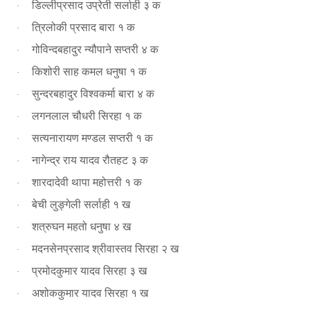
डिल्लीप्रसाद उप्रेती सर्लाही ३ क
·
त्रिलोकी प्रसाद बारा १ क
·
गोविन्दबहादुर न्यौपाने सप्तरी ४ क
·
किशोरी साह कमल धनुषा १ क
·
सुन्दरबहादुर विश्वकर्मा बारा ४ क
·
लगनलाल चौधरी सिरहा १ क
·
सत्यनारायण मण्डल सप्तरी १ क
·
नागेन्द्र राय यादव रौतहट ३ क
·
शारदादेवी थापा महोत्तरी १ क
·
बेची लुङ्गेली सर्लाही १ ख
·
शत्रुघन महतो धनुषा ४ ख
·
मदनसेनप्रसाद श्रीवास्तव सिरहा २ ख
·
प्रमोदकुमार यादव सिरहा ३ ख
·
अशोककुमार यादव सिरहा १ ख
·