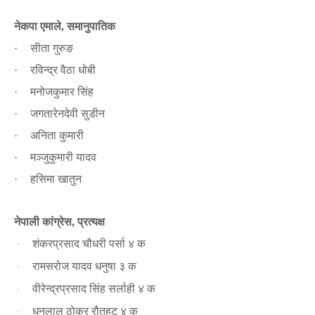
नेकपा एमाले
समानुपातिक
,
सीता गुरुङ
·
रविन्द्र वैठा धोबी
·
मनोजकुमार सिंह
·
जगतारेनदेवी सुडीन
·
अनिता कुमारी
·
मञ्जुकुमारी यादव
·
हसिमा खातुन
·
नेपाली कांग्रेस
प्रत्यक्ष
,
शंकरप्रसाद चौधरी पर्सा ४ क
·
रामसरोज यादव धनुषा ३ क
·
वीरेन्द्रप्रसाद सिंह सर्लाही ४ क
·
धनलाल ठोकर रौतहट ४ क
·