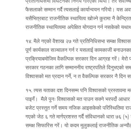
प्रतिनिधिसभा विघटनको निर्णय गरिएको थियो। तर सर्वोच्च अ
फैसलाको सम्मान गर्दै त्यसलाई कार्यान्वयन गरियो। यस अवध
यसैभित्रबाट राजनीतिक स्थायित्व खोज्ने कुरामा नै केन्द्
राजनीतिक स्थायित्वमा अपेक्षित योगदान गर्न नसकेको यथार्थ 
१४. मैले गएको वैशाख २७ गते प्रतिनिधिसभा समक्ष विश्‍वा
पूर्ण कार्यकाल सञ्‍चालन गर्न र यसलाई कामकाजी बनाउनका
प्रक्रियाबमोजिम वैकल्पिक सरकार दिन आग्रह गरें। मेर
सरकार गठनका लागि सम्माननीय राष्‍ट्रपतिले दिनुभएको स
विश्‍वासको मत प्रदान गर्ने, न त वैकल्पिक सरकार नै दिन सक
१५. त्यस यताका दश दिनसम्म पनि विश्‍वासको प्रस्तावमा म
पाइनँ। मैले पुनः विश्‍वासको मत पाउन सक्ने भरपर्दो आधा
बजेट प्रस्तुत गर्ने समय नजिक आइसकेको परिस्थितिमा राजनीत
गएको जेठ ६ गते मार्गप्रशस्त गर्दै संविधानको धारा ७६ (५) क
समक्ष सिफारिस गरें। यो कदम मुलुकलाई राजनीतिक अन्यौलबा