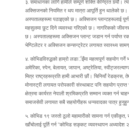
३. समाधानका लागि हामीले सम्पूर्ण शक्ति केन्द्रित गर्‍यौं
अक्सिजनको नियमित र थप मात्रा आपूर्ति हुन थालेको छ। 
अस्पतालहरूमा पठाइएको छ। अक्सिजन प्लान्टहरूलाई पूर्ण 
महसुलमा छुट दिने व्यवस्था गरिएको छ। नागरिकको जीवनरक
छ। अस्पतालहरूमा अक्सिजन प्लान्ट जडान गर्न पर्याप्‍त र
भेण्टिलेटर र अक्सिजन कन्सन्ट्रेटर लगायत स्वास्थ्य साम
४. कोभिडविरुद्धको हाम्रो लडार्इँमा महत्वपूर्ण सहयोग गर्
अमेरिका, स्पेन, बेलायत, जापान, अष्‍ट्रेलिया, स्वीट्जरल्याण्
मित्र राष्‍ट्रहरूप्रति हामी आभारी छौं। चिनियाँ रेडक्रस,
मोनास्ट्री लगायत परोपकारी संस्थाबाट पनि सहयोग प्राप
क्षेत्रमा कार्यरत नेपाली श्रमिकप्रति सम्मान व्यक्त गर्न च
समाजसेवी लगायत सबै सहयोगीहरू धन्यवादका पात्र हुनुहु
५. कोभिड १९ जस्तो ठूलो महामारीको सामना गर्न एकीकृत, 
खाँचोलाई पूर्ति गर्न “कोभिड सङ्‍कट व्यवस्थापन अध्यादे