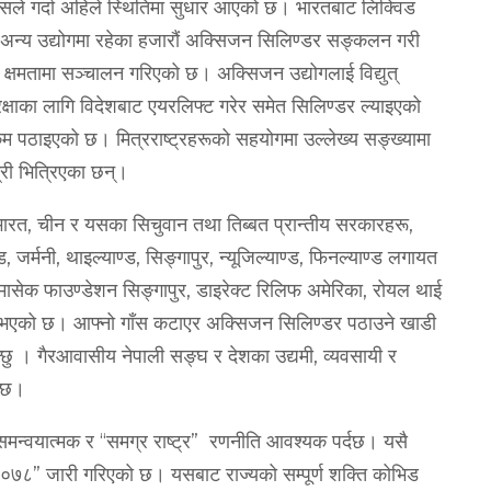
। त्यसले गर्दा अहिले स्थितिमा सुधार आएको छ। भारतबाट लिक्विड
अन्य उद्योगमा रहेका हजारौं अक्सिजन सिलिण्डर सङ्‍कलन गरी
क्षमतामा सञ्‍चालन गरिएको छ। अक्सिजन उद्योगलाई विद्युत्
्षाका लागि विदेशबाट एयरलिफ्ट गरेर समेत सिलिण्डर ल्याइएको
कम पठाइएको छ। मित्रराष्‍ट्रहरूको सहयोगमा उल्लेख्य सङ्ख्यामा
ग्री भित्रिएका छन्।
ने भारत, चीन र यसका सिचुवान तथा तिब्बत प्रान्तीय सरकारहरू,
ड, जर्मनी, थाइल्याण्ड, सिङ्‍गापुर, न्यूजिल्याण्ड, फिनल्याण्ड लगायत
 तेमासेक फाउण्डेशन सिङ्‍गापुर, डाइरेक्ट रिलिफ अमेरिका, रोयल थाई
्‍त भएको छ। आफ्नो गाँस कटाएर अक्सिजन सिलिण्डर पठाउने खाडी
ाहन्छु । गैरआवासीय नेपाली सङ्‍घ र देशका उद्यमी, व्यवसायी र
न्छ।
समन्वयात्मक र “समग्र राष्‍ट्र” रणनीति आवश्यक पर्दछ। यसै
श २०७८” जारी गरिएको छ। यसबाट राज्यको सम्पूर्ण शक्ति कोभिड