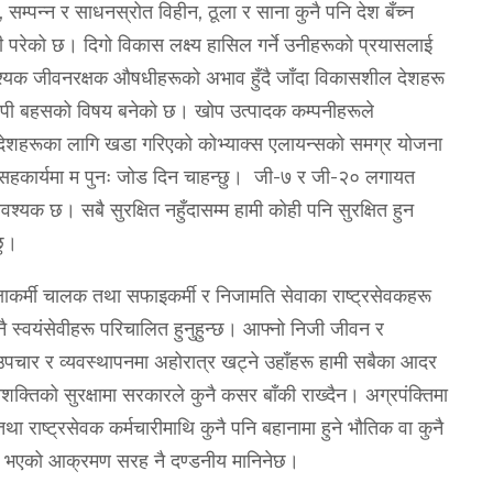
पन्‍न र साधनस्रोत विहीन, ठूला र साना कुनै पनि देश बँच्न
रेको छ। दिगो विकास लक्ष्य हासिल गर्ने उनीहरूको प्रयासलाई
्यक जीवनरक्षक औषधीहरूको अभाव हुँदै जाँदा विकासशील देशहरू
यापी बहसको विषय बनेको छ। खोप उत्पादक कम्पनीहरूले
देशहरूका लागि खडा गरिएको कोभ्याक्स एलायन्सको समग्र योजना
यापी सहकार्यमा म पुनः जोड दिन चाहन्छु। जी-७ र जी-२० लगायत
आवश्यक छ। सबै सुरक्षित नहुँदासम्म हामी कोही पनि सुरक्षित हुन
छु।
क्षाकर्मी चालक तथा सफाइकर्मी र निजामति सेवाका राष्‍ट्रसेवकहरू
 नै स्वयंसेवीहरू परिचालित हुनुहुन्छ। आफ्नो निजी जीवन र
उपचार र व्यवस्थापनमा अहोरात्र खट्ने उहाँहरू हामी सबैका आदर
शक्तिको सुरक्षामा सरकारले कुनै कसर बाँकी राख्‍दैन। अग्रपंक्तिमा
ा राष्‍ट्रसेवक कर्मचारीमाथि कुनै पनि बहानामा हुने भौतिक वा कुनै
ाथि भएको आक्रमण सरह नै दण्‍डनीय मानिनेछ।