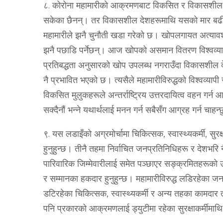
८. कोरोना महामारीको आक्रमणबाट विकसित र विकासशील, सम्
सकेका छैनन्। तर विकासशील देशहरूमाथि यसको मार बढी प
महामारीले झनै चुनौती खडा गरेको छ। खोपलगायत अत्यावश
झनै पछाडि पर्नेछन्। आज खोपको असमान वितरण विश्‍वव्
प्रतिबद्धता अनुसारको खोप उपलब्ध नगराउँदा विकासशील 
नै प्रभावित भएको छ। त्यसैले महामारीविरुद्धको विश्‍वव्
विकसित मुलुकहरूले अन्तर्राष्‍ट्रिय उत्तरदायित्व वहन गर्न 
सक्दैनौं भन्‍ने यथार्थलाई मनन गर्न सबैसँग आग्रह गर्न चाहन्
९. यस लडाइँको अग्रमोर्चामा चिकित्सक, स्वास्थ्यकर्मी, सुर
हुनुहुन्छ। तीनै तहमा निर्वाचित जनप्रतिनिधिहरू र देशभरि
पारिवारिक जिम्मेवारीलाई समेत पञ्छाएर सङ्क्रमितहरूको 
र सम्मानका हकदार हुनुहुन्छ। महामारीविरुद्ध लडिरहेका जन
डटिरहेका चिकित्सक, स्वास्थ्यकर्मी र अन्य तहका कामदार तथ
पनि प्रकारको आक्रमणलाई ड्युटीमा रहेका सुरक्षाकर्मीम