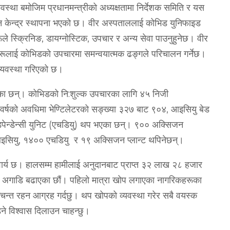
वस्था बमोजिम प्रधानमन्त्रीको अध्यक्षतामा निर्देशक समिति र यस
पन केन्द्र स्थापना भएको छ। वीर अस्पताललाई कोभिड युनिफाइड
े स्क्रिनिङ, डायग्नोस्टिक, उपचार र अन्य सेवा पाउनुहुनेछ। वीर
ूलाई कोभिडको उपचारमा समन्वयात्मक ढङ्‍गले परिचालन गर्नेछ।
्यवस्था गरिएको छ।
ा छन्। कोभिडको नि:शुल्क उपचारका लागि ४५ निजी
वर्षको अवधिमा भेण्टिलेटरको सङ्ख्या ३२७ बाट ९०४, आइसियु बेड
पेन्डेन्सी युनिट (एचडियु) थप भएका छन्। ९०० अक्सिजन
आइसियु, १४०० एचडियु र १९ अक्सिजन प्लान्ट थपिनेछन्।
र्य छ। हालसम्म हामीलाई अनुदानबाट प्राप्‍त ३२ लाख २८ हजार
गाडि बढाएका छौं। पहिलो मात्रा खोप लगाएका नागरिकहरूका
श्‍चिन्त रहन आग्रह गर्दछु। थप खोपको व्यवस्था गरेर सबै वयस्क
े विश्‍वास दिलाउन चाहन्छु।