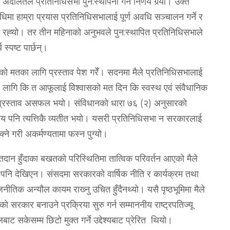
दालतले प्रतिनिधिसभा पुन:स्थापना गर्ने निर्णय गर्‍यो। उक्त
िमा हाम्रा प्रयास प्रतिनिधिसभालाई पूर्ण अवधि सञ्‍चालन गर्ने र
रित रह्‍यो। तर तीन महिनाको अनुभवले पुन:स्थापित प्रतिनिधिसभाले
स्पष्‍ट पार्छन्।
सको मतका लागि प्रस्ताव पेश गरेँ। सदनमा मैले प्रतिनिधिसभालाई
 लागि कि त आफूलाई विश्‍वासको मत दिन कि स्वस्थ एवं संवैधानिक
ो प्रस्ताव असफल भयो। संविधानको धारा ७६ (२) अनुसारको
मय पनि त्यत्तिकै व्यतीत भयो। यसरी प्रतिनिधिसभा न सरकारलाई
्ने गरी अकर्मण्यतामा फस्न पुग्यो।
तदान हुँदाका बखतको परिस्थितिमा तात्विक परिवर्तन आएको मैले
र पनि देखिएन। संसदमा सरकारको वार्षिक नीति र कार्यक्रम तथा
िक अन्यौल कायम राख्‍नु उचित हुँदैनथ्यो। यसै पृष्‍ठभूमिमा मैले
ो सरकार बनाउने प्रक्रिया सुरु गर्न सम्माननीय राष्‍ट्रपतिज्यू
ट सकेसम्म छिटो मुक्त गर्ने उद्देश्यबाट प्रेरित थियो।