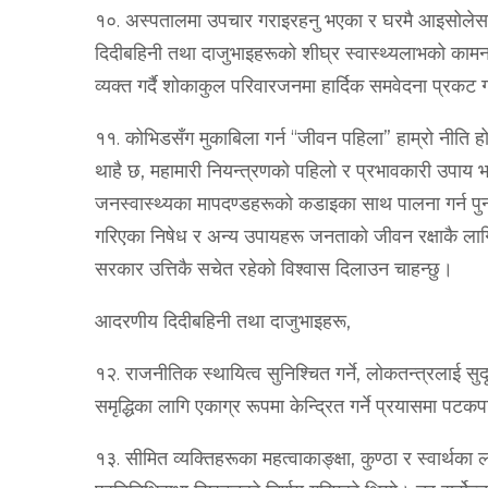
१०. अस्पतालमा उपचार गराइरहनु भएका र घरमै आइसोलेस
दिदीबहिनी तथा दाजुभाइहरूको शीघ्र स्वास्थ्यलाभको काम
व्यक्त गर्दै शोकाकुल परिवारजनमा हार्दिक समवेदना प्रकट ग
११. कोभिडसँग मुकाबिला गर्न “जीवन पहिला” हाम्रो नीति 
थाहै छ, महामारी नियन्त्रणको पहिलो र प्रभावकारी उपाय
जनस्वास्थ्यका मापदण्डहरूको कडाइका साथ पालना गर्न पुन
गरिएका निषेध र अन्य उपायहरू जनताको जीवन रक्षाकै लागि ह
सरकार उत्तिकै सचेत रहेको विश्‍वास दिलाउन चाहन्छु।
आदरणीय दिदीबहिनी तथा दाजुभाइहरू,
१२. राजनीतिक स्थायित्व सुनिश्‍चित गर्ने, लोकतन्त्रलाई सुद
समृद्धिका लागि एकाग्र रूपमा केन्द्रित गर्ने प्रयासमा 
१३. सीमित व्यक्तिहरूका महत्वाकाङ्क्षा, कुण्ठा र स्वार्थ