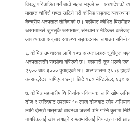
विरुद्ध परिचालित गर्ने बाटो सहज भएको छ। अध्यादेशको व्य
मातहत चौबिसै घण्टा खटिने गरी कोभिड सङ्‍कट व्यवस्था
केन्द्रीय अस्पताल तोकिएको छ। यहाँबाट कोभिड बिरामीहरूल
अस्पतालले जुनसुकै अस्पताल, संस्थान र मेडिकल कलेजहर
आवश्यकता अनुसार स्वास्थ्य सङ्‍कटकाल लगाउन सकिने व
६. कोभिड उपचारका लागि १५७ अस्पतालहरू सूचीकृत भएक
अस्पतालसँग सम्झौता गरिएको छ। महामारी सुरु भएको एक 
२६०० बाट ३००० पुर्‍याइएको छ। अस्पतालमा २८५३ हाइडि
कन्सन्ट्रेटर थपिएका छन्। छिटै १८० भेन्टिलेटर, ६३० 
७. कोभिड महामारीमाथि निर्णायक विजयका लागि खोप अनिवा
डोज र खरिदबाट उपलब्ध १० लाख डोजबाट खोप अभियान अ
लागि दोस्रो मात्राको व्यवस्था जसरी पनि गरिने कुरामा नि
नागरिकलाई खोप लगाइने र महामारीलाई नियन्त्रण गरी छाडन