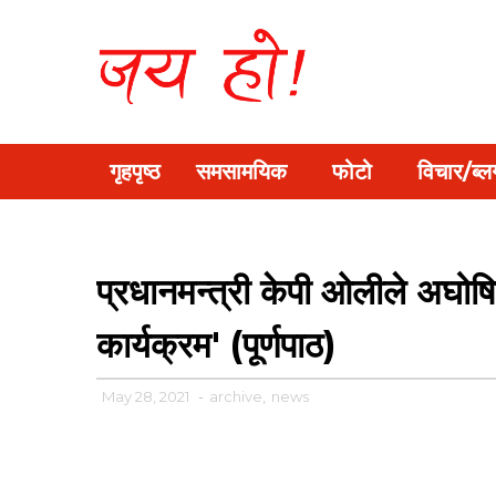
गृहपृष्ठ
समसामयिक
फोटो
विचार/ब्ल
प्रधानमन्त्री केपी ओलीले अघोष
कार्यक्रम' (पूर्णपाठ)
May 28, 2021
-
archive
,
news